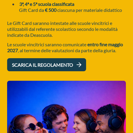
3ª, 4ª e 5ª scuola classificata
Gift Card da
€ 500
ciascuna per materiale didattico
Le Gift Card saranno intestate alle scuole vincitrici e
utilizzabili dal referente scolastico secondo le modalità
indicate da Deascuola.
Le scuole vincitrici saranno comunicate
entro fine maggio
2027
, al termine delle valutazioni da parte della giuria.
SCARICA IL REGOLAMENTO