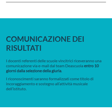
COMUNICAZIONE DEI
RISULTATI
I docenti referenti delle scuole vincitrici riceveranno una
comunicazione via e-mail dal team Deascuola
entro 10
giorni dalla selezione della giuria
.
I riconoscimenti saranno formalizzati come titolo di
incoraggiamento e sostegno all’attività musicale
dell’istituto.