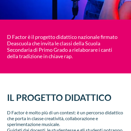
D Factor è il progetto didattico nazionale firmato
Deascuola che invita le classi della Scuola
Secondaria di Primo Grado a rielaborare i canti
della tradizione in chiave rap.
IL PROGETTO DIDATTICO
D Factor è molto più di un contest: è un percorso didattico
che porta in classe creatività, collaborazione e
sperimentazione musicale.
Guidati dai docenti, le studentesse e gli studenti potranno